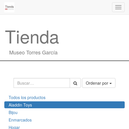
Activa
naveg
Tienda
Museo Torres García
Ordenar por
Todos los productos
Aladdin Toys
Bijou
Enmarcados
Hogar