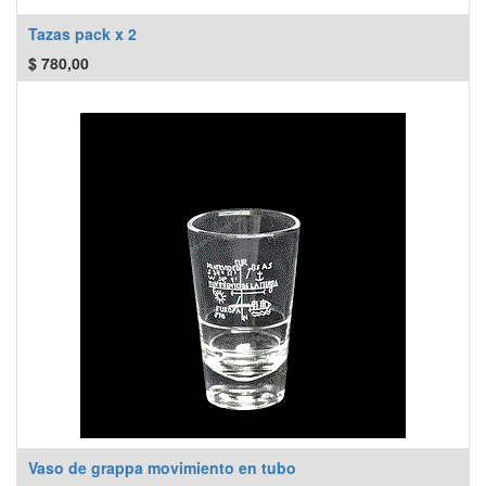
Tazas pack x 2
$
780,00
Vaso de grappa movimiento en tubo