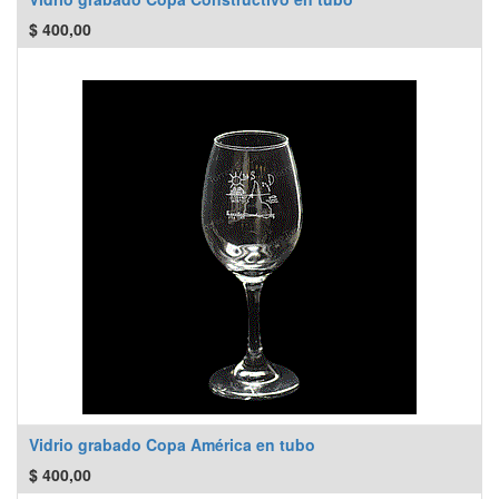
$
400,00
Vidrio grabado Copa América en tubo
$
400,00