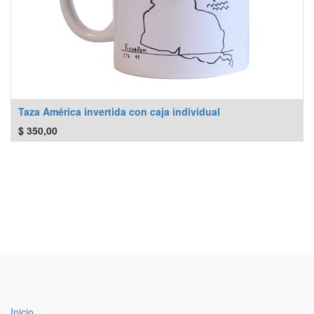
Taza América invertida con caja individual
$
350,00
Inicio