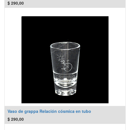
$
290,00
Vaso de grappa Relación cósmica en tubo
$
290,00