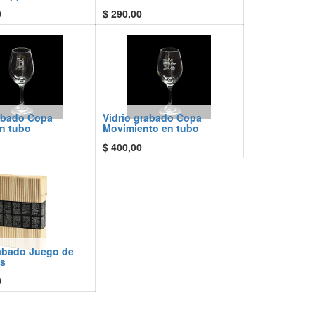
0
$
290,00
rabado Copa
Vidrio grabado Copa
n tubo
Movimiento en tubo
$
400,00
rabado Juego de
as
0