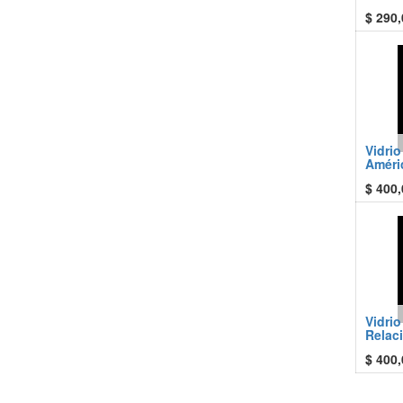
$
290,
Vidri
Améri
$
400,
Vidri
Relac
$
400,