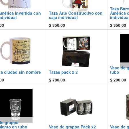
Taza Barc
mérica invertida con
Taza Arte Constructivo con
América c
ndividual
caja individual
individua
00
$
350,00
$
350,00
Vaso de 
La ciudad sin nombre
Tazas pack x 2
tubo
00
$
780,00
$
290,00
de grappa
iento en tubo
Vaso de grappa Pack x2
Vaso de g