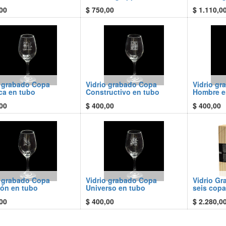
00
$
750,00
$
1.110,0
o grabado Copa
Vidrio grabado Copa
Vidrio g
ca en tubo
Constructivo en tubo
Hombre e
00
$
400,00
$
400,00
o grabado Copa
Vidrio grabado Copa
Vidrio G
ión en tubo
Universo en tubo
seis cop
00
$
400,00
$
2.280,0