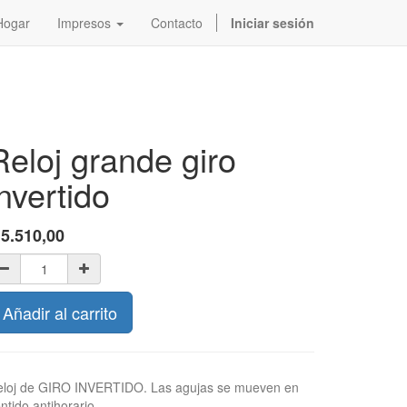
Hogar
Impresos
Contacto
Iniciar sesión
Reloj grande giro
invertido
$
5.510,00
Añadir al carrito
eloj de GIRO INVERTIDO. Las agujas se mueven en
ntido antihorario.