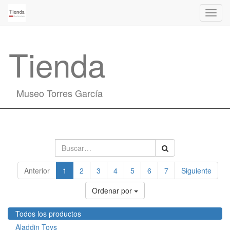
Activa
naveg
Tienda
Museo Torres García
Anterior
1
2
3
4
5
6
7
Siguiente
Ordenar por
Todos los productos
Aladdin Toys