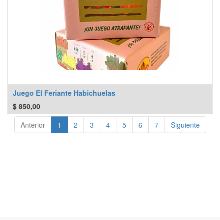
Juego El Feriante Habichuelas
$
850,00
Anterior
1
2
3
4
5
6
7
Siguiente