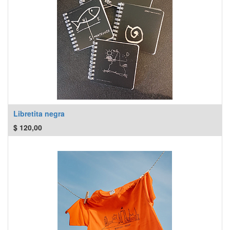
Libretita negra
$
120,00