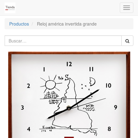
Activa
naveg
Productos
Reloj américa invertida grande