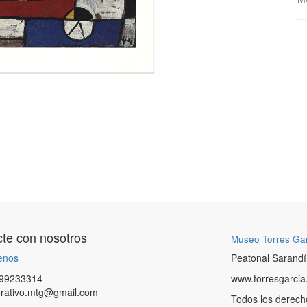
te con nosotros
Museo Torres Ga
enos
Peatonal Sarandí
99233314
www.torresgarcia
orativo.mtg@gmail.com
Todos los derech