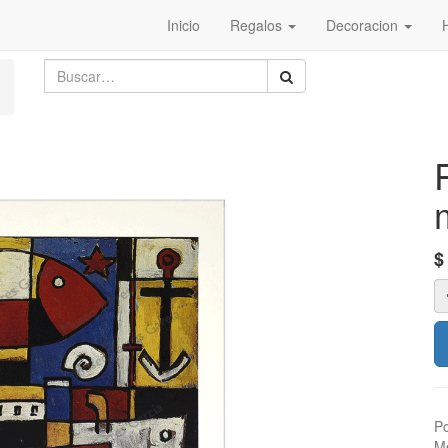
Inicio
Regalos
Decoracion
Po
M