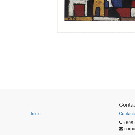
Contac
Inicio
Contáct
+598 
corp