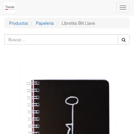
Activa
naveg
Productos
Papeleria
Libretita BN Llave