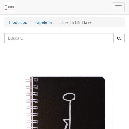
Activa
naveg
Productos
Papeleria
Libretita BN Llave