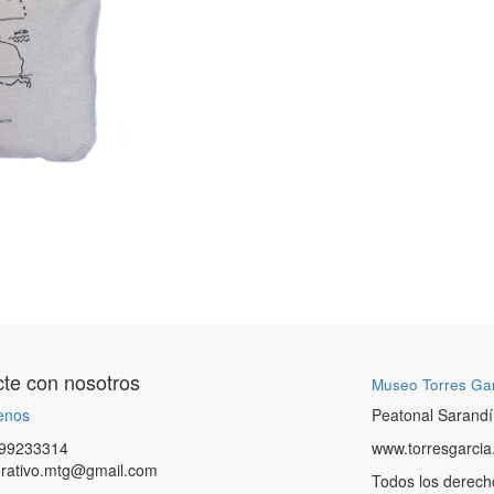
te con nosotros
Museo Torres Ga
enos
Peatonal Sarandí
99233314
www.torresgarcia
orativo.mtg@gmail.com
Todos los derech