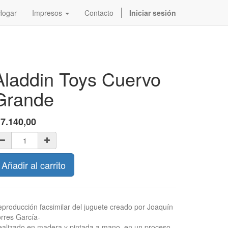
Hogar
Impresos
Contacto
Iniciar sesión
Aladdin Toys Cuervo
Grande
$
7.140,00
Añadir al carrito
producción facsimilar del juguete creado por Joaquín
rres García-
alizado en madera y pintada a mano, en un proceso