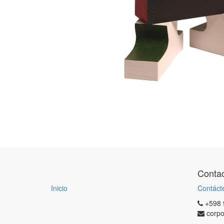
Contac
Inicio
Contáct
+598 
corp