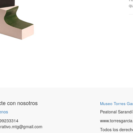
qu
te con nosotros
Museo Torres Ga
enos
Peatonal Sarandí
99233314
www.torresgarcia
orativo.mtg@gmail.com
Todos los derech